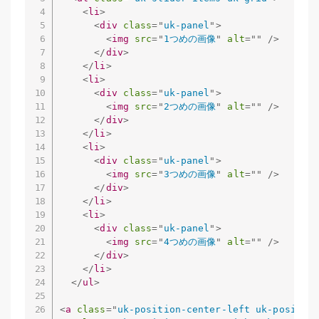
<
li
>
<
div
class
=
"
uk-panel
"
>
<
img
src
=
"
1つめの画像
"
alt
=
"
"
/>
</
div
>
</
li
>
<
li
>
<
div
class
=
"
uk-panel
"
>
<
img
src
=
"
2つめの画像
"
alt
=
"
"
/>
</
div
>
</
li
>
<
li
>
<
div
class
=
"
uk-panel
"
>
<
img
src
=
"
3つめの画像
"
alt
=
"
"
/>
</
div
>
</
li
>
<
li
>
<
div
class
=
"
uk-panel
"
>
<
img
src
=
"
4つめの画像
"
alt
=
"
"
/>
</
div
>
</
li
>
</
ul
>
<
a
class
=
"
uk-position-center-left uk-positio