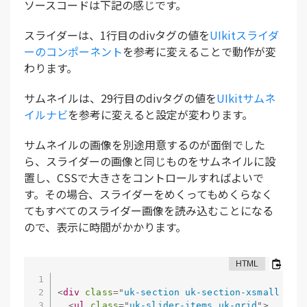
ソースコードは下記の感じです。
スライダーは、1行目のdivタグの値を
UIkitスライダ
ーのコンポーネント
を参考に変えることで動作が変
わります。
サムネイルは、29行目のdivタグの値を
UIkitサムネ
イルナビ
を参考に変えると設定が変わります。
サムネイルの画像を別途用意するのが面倒でした
ら、スライダーの画像と同じものをサムネイルに設
置し、CSSで大きさをコントロールすればよいで
す。その場合、スライダーをめくってもめくらなく
てもすべてのスライダー画像を読み込むことになる
ので、表示に時間がかかります。
<
div
class
=
"
uk-section uk-section-xsmall uk-
<
ul
class
=
"
uk-slider-items uk-grid
"
>