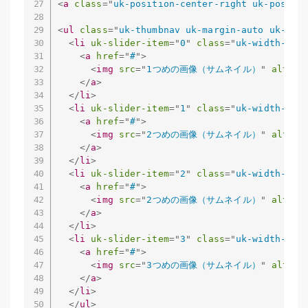
<
a
class
=
"
uk-position-center-right uk-positi
<
ul
class
=
"
uk-thumbnav uk-margin-auto uk-fle
<
li
uk-slider-item
=
"
0
"
class
=
"
uk-width-1-6
<
a
href
=
"
#
"
>
<
img
src
=
"
1つめの画像（サムネイル）
"
alt
=
"
"
</
a
>
</
li
>
<
li
uk-slider-item
=
"
1
"
class
=
"
uk-width-1-6
<
a
href
=
"
#
"
>
<
img
src
=
"
2つめの画像（サムネイル）
"
alt
=
"
"
</
a
>
</
li
>
<
li
uk-slider-item
=
"
2
"
class
=
"
uk-width-1-6
<
a
href
=
"
#
"
>
<
img
src
=
"
2つめの画像（サムネイル）
"
alt
=
"
"
</
a
>
</
li
>
<
li
uk-slider-item
=
"
3
"
class
=
"
uk-width-1-6
<
a
href
=
"
#
"
>
<
img
src
=
"
3つめの画像（サムネイル）
"
alt
=
"
"
</
a
>
</
li
>
</
ul
>