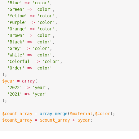
'Blue'
=
>
'color'
,
'Green'
=
>
'color'
,
'Yellow'
=
>
'color'
,
'Purple'
=
>
'color'
,
'Orange'
=
>
'color'
,
'Brown'
=
>
'color'
,
'Black'
=
>
'color'
,
'Grey'
=
>
'color'
,
'White'
=
>
'color'
,
'Colorful'
=
>
'color'
,
'Order'
=
>
'color'
)
;
$year
=
array
(
'2022'
=
>
'year'
,
'2021'
=
>
'year'
)
;
$count_array
=
array_merge
(
$material
,
$color
)
;
$count_array
=
$count_array
+
$year
;