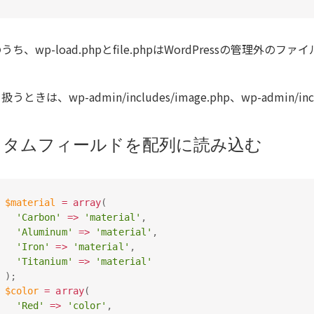
うち、wp-load.phpとfile.phpはWordPressの管理外の
うときは、wp-admin/includes/image.php、wp-admin/i
スタムフィールドを配列に読み込む
$material
=
array
(
'Carbon'
=
>
'material'
,
'Aluminum'
=
>
'material'
,
'Iron'
=
>
'material'
,
'Titanium'
=
>
'material'
)
;
$color
=
array
(
'Red'
=
>
'color'
,