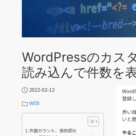
WordPressの
読み込んで件数を
2022-02-12
Word
登録
WEB
赤い
いと
件数カウント、保存部分
やる