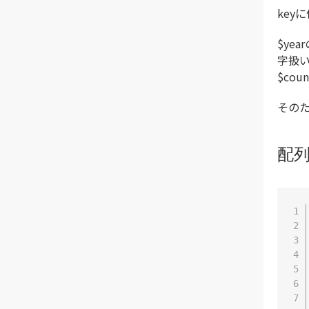
key
$ye
字扱いに
$cou
そのた
配