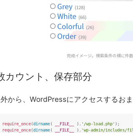
完成イメージ。検索条件の横に件
数カウント、保存部分
外から、WordPressにアクセスするお
require_once
(
dirname
(
__FILE__
)
.
'/wp-load.php'
)
;
require_once
(
dirname
(
__FILE__
)
.
'wp-admin/includes/fi