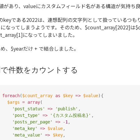
に値があり、valueにカスタムフィールド名がある構造が気持
arのkeyである2022は、連想配列の文字列として扱っているつもり
なってしまうようです。そのため、$count_array[2022]は$count_a
nt_array[1]になってしまいました。
め、$yearだけ + で結合しました。
列で件数をカウントする
foreach
(
$count_array
as
$key
=
>
$value
)
{
$args
=
array
(
'post_status'
=
>
'publish'
,
'post_type'
=
>
'{カスタム投稿名}'
,
'posts_per_page'
=
>
-
1
,
'meta_key'
=
>
$value
,
'meta_value'
=
>
$key
,