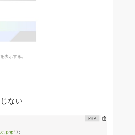
数を表示する。
まじない
le.php'
)
;